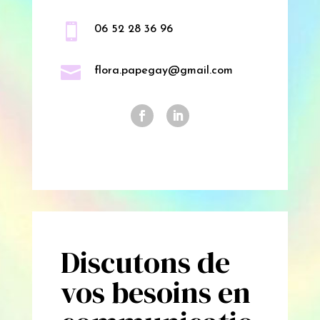

06 52 28 36 96

flora.papegay@gmail.com
Discutons de
vos besoins en